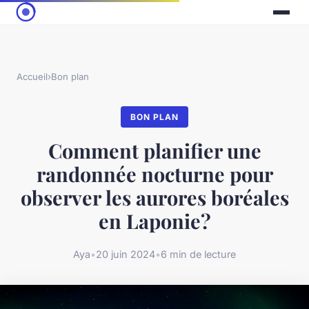
Accueil
›
Bon plan
BON PLAN
Comment planifier une
randonnée nocturne pour
observer les aurores boréales
en Laponie?
Aya
•
20 juin 2024
•
6 min de lecture