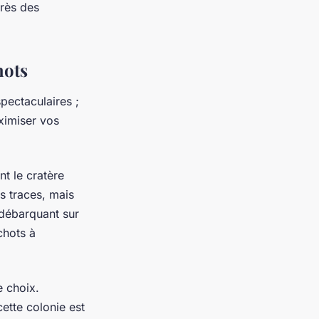
rès des
hots
pectaculaires ;
ximiser vos
t le cratère
rs traces, mais
 débarquant sur
chots à
e choix.
ette colonie est