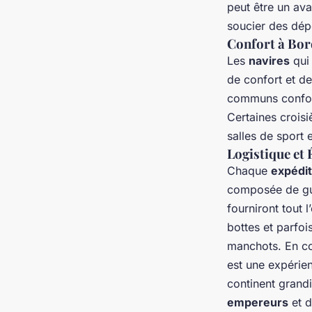
peut être un av
soucier des dép
Confort à Bor
Les
navires
qui
de confort et d
communs confort
Certaines crois
salles de sport
Logistique et
Chaque
expédit
composée de gui
fourniront tout
bottes et parfo
manchots. En co
est une expérie
continent grand
empereurs
et 