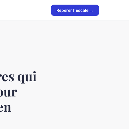
Repérer l'escale →
res qui
our
en