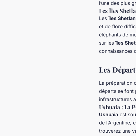
l’une des plus g
Les Îles Shetl
Les
îles Shetla
et de flore diff
éléphants de me
sur les
îles She
connaissances 
Les Départ
La préparation 
départs se font
infrastructures
Ushuaia : La P
Ushuaia
est souv
de l’Argentine, 
trouverez une v