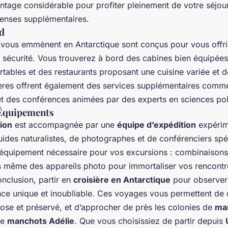
antage considérable pour profiter pleinement de votre séjou
enses supplémentaires.
d
 vous emmènent en Antarctique sont conçus pour vous off
e sécurité. Vous trouverez à bord des cabines bien équipée
ables et des restaurants proposant une cuisine variée et de
ières offrent également des services supplémentaires comm
 et des conférences animées par des experts en sciences pol
 Équipements
ion
est accompagnée par une
équipe d’expédition
expérim
des naturalistes, de photographes et de conférenciers spéci
 l’équipement nécessaire pour vos excursions : combinaisons
is même des appareils photo pour immortaliser vos rencontr
nclusion, partir en
croisière en Antarctique
pour observer
nce unique et inoubliable. Ces voyages vous permettent de 
iose et préservé, et d’approcher de près les colonies de
ma
de
manchots Adélie
. Que vous choisissiez de partir depuis