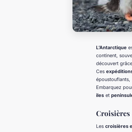
L’Antarctique
es
continent, souv
découvert grâc
Ces
expédition
époustouflants,
Embarquez pou
iles
et
peninsul
Croisières
Les
croisières 