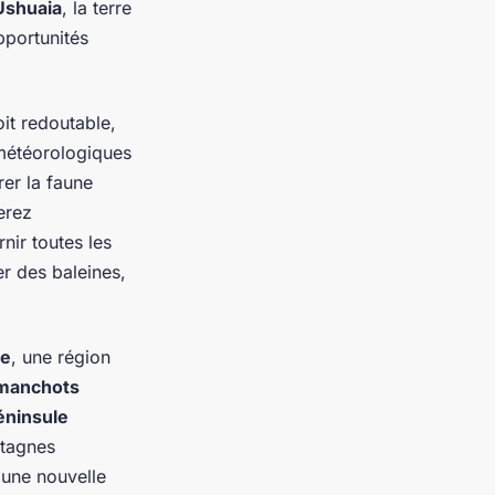
Ushuaia
, la terre
pportunités
oit redoutable,
 météorologiques
rer la faune
erez
nir toutes les
r des baleines,
ue
, une région
manchots
éninsule
ntagnes
 une nouvelle