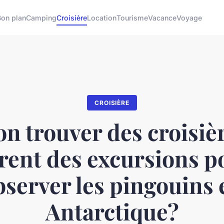
Bon plan
Camping
Croisière
Location
Tourisme
Vacance
Voyage
CROISIÈRE
n trouver des croisiè
frent des excursions p
bserver les pingouins 
Antarctique?