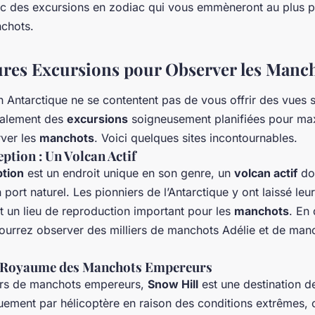
c des excursions en zodiac qui vous emmèneront au plus p
chots.
ures Excursions pour Observer les Manc
n Antarctique ne se contentent pas de vous offrir des vues s
également des
excursions
soigneusement planifiées pour ma
ver les
manchots
. Voici quelques sites incontournables.
eption : Un Volcan Actif
ption
est un endroit unique en son genre, un
volcan actif
don
port naturel. Les pionniers de l’Antarctique y ont laissé leu
st un lieu de reproduction important pour les
manchots
. En
 pourrez observer des milliers de manchots Adélie et de man
Le Royaume des Manchots Empereurs
urs de manchots empereurs,
Snow Hill
est une destination d
uement par hélicoptère en raison des conditions extrêmes, c