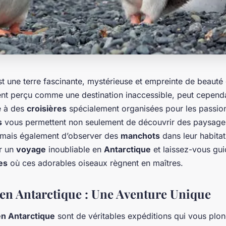
t une terre fascinante, mystérieuse et empreinte de beauté 
ent perçu comme une destination inaccessible, peut cependa
e à des
croisières
spécialement organisées pour les passion
s
vous permettent non seulement de découvrir des paysage
 mais également d’observer des
manchots
dans leur habitat
r un
voyage
inoubliable en
Antarctique
et laissez-vous guid
es
où ces adorables oiseaux règnent en maîtres.
 en Antarctique : Une Aventure Unique
en Antarctique
sont de véritables expéditions qui vous plo