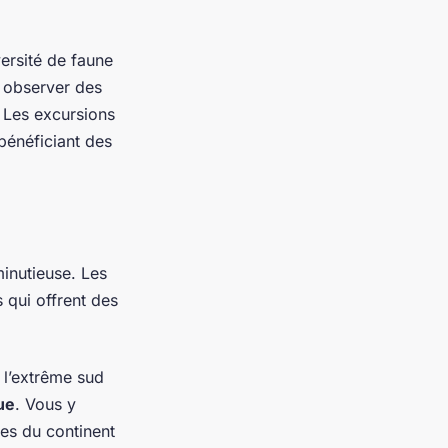
versité de faune
y observer des
 Les excursions
bénéficiant des
inutieuse. Les
s qui offrent des
à l’extrême sud
ue
. Vous y
es du continent