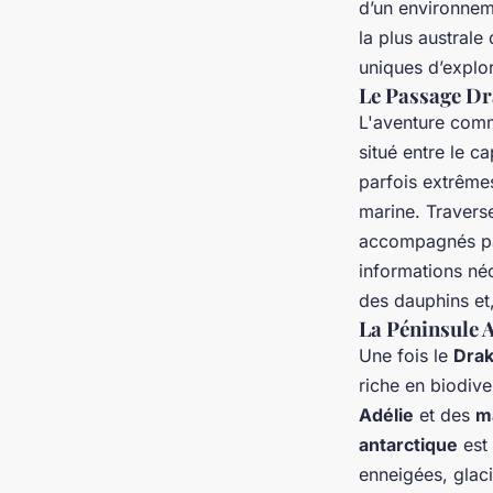
d’un environnem
la plus australe
uniques d’explor
Le Passage Dr
L'aventure comm
situé entre le c
parfois extrêmes
marine. Travers
accompagnés p
informations né
des dauphins et
La Péninsule 
Une fois le
Drak
riche en biodive
Adélie
et des
m
antarctique
est
enneigées, glac