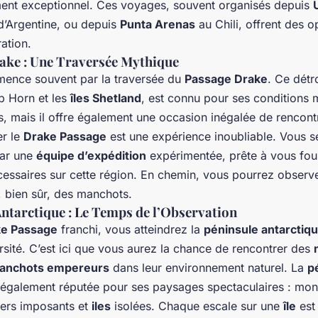
ent exceptionnel. Ces voyages, souvent organisés depuis
 d’Argentine, ou depuis
Punta Arenas
au Chili, offrent des o
ation.
ake : Une Traversée Mythique
ence souvent par la traversée du
Passage Drake
. Ce détr
ap Horn et les
îles Shetland
, est connu pour ses conditions
, mais il offre également une occasion inégalée de rencont
er le
Drake Passage
est une expérience inoubliable. Vous s
ar une
équipe d’expédition
expérimentée, prête à vous four
cessaires sur cette région. En chemin, vous pourrez observe
, bien sûr, des manchots.
Antarctique : Le Temps de l’Observation
e Passage
franchi, vous atteindrez la
péninsule antarctiq
rsité. C’est ici que vous aurez la chance de rencontrer des
anchots empereurs
dans leur environnement naturel. La
p
 également réputée pour ses paysages spectaculaires : mo
iers imposants et
iles
isolées. Chaque escale sur une
île
est