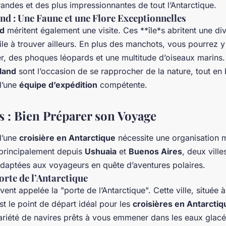
randes et des plus impressionnantes de tout l’Antarctique.
and : Une Faune et une Flore Exceptionnelles
nd
méritent également une visite. Ces **île*s abritent une di
icile à trouver ailleurs. En plus des manchots, vous pourrez 
r, des phoques léopards et une multitude d’oiseaux marins.
tland
sont l’occasion de se rapprocher de la nature, tout en 
d’une
équipe d’expédition
compétente.
s : Bien Préparer son Voyage
d’une
croisière en Antarctique
nécessite une organisation m
 principalement depuis
Ushuaia
et
Buenos Aires
, deux ville
 adaptées aux voyageurs en quête d’aventures polaires.
orte de l’Antarctique
ent appelée la "porte de l’Antarctique". Cette ville, située 
est le point de départ idéal pour les
croisières en Antarctiq
ariété de navires prêts à vous emmener dans les eaux glacé