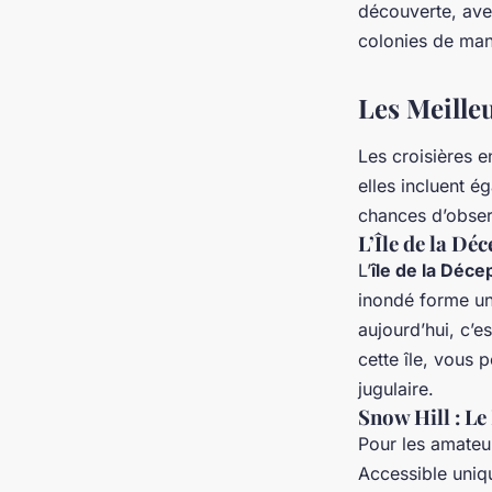
découverte, ave
colonies de man
Les Meille
Les croisières e
elles incluent 
chances d’obser
L’Île de la Déc
L’
île de la Déce
inondé forme un 
aujourd’hui, c’e
cette île, vous
jugulaire.
Snow Hill : 
Pour les amate
Accessible uniq