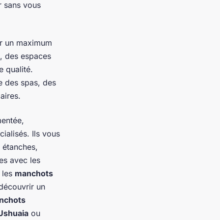
r sans vous
rir un maximum
s, des espaces
 qualité.
e des spas, des
aires.
entée,
alisés. Ils vous
 étanches,
es avec les
 les
manchots
découvrir un
nchots
Ushuaia
ou