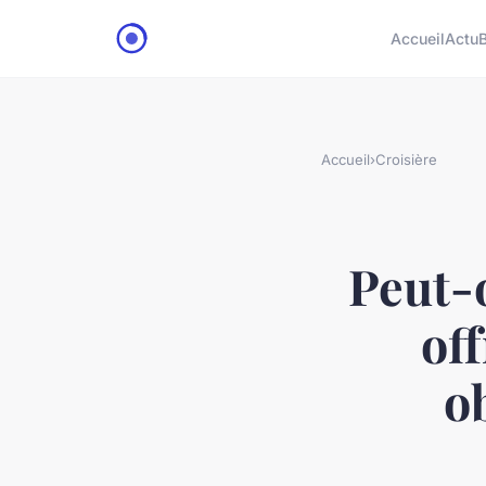
Accueil
Actu
Accueil
›
Croisière
Peut-o
of
o