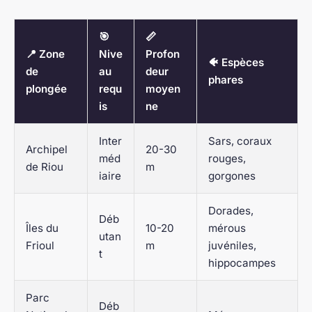
🎯
📏
📍 Zone
Nive
Profon
🐠 Espèces
de
au
deur
phares
plongée
requ
moyen
is
ne
Inter
Sars, coraux
Archipel
20-30
méd
rouges,
de Riou
m
iaire
gorgones
Dorades,
Déb
Îles du
10-20
mérous
utan
Frioul
m
juvéniles,
t
hippocampes
Parc
Déb